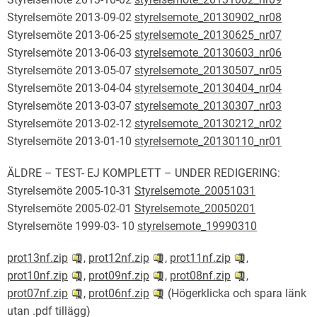
Styrelsemöte 2013-09-02
styrelsemote_20130902_nr08
Styrelsemöte 2013-06-25
styrelsemote_20130625_nr07
Styrelsemöte 2013-06-03
styrelsemote_20130603_nr06
Styrelsemöte 2013-05-07
styrelsemote_20130507_nr05
Styrelsemöte 2013-04-04
styrelsemote_20130404_nr04
Styrelsemöte 2013-03-07
styrelsemote_20130307_nr03
Styrelsemöte 2013-02-12
styrelsemote_20130212_nr02
Styrelsemöte 2013-01-10
styrelsemote_20130110_nr01
ÄLDRE – TEST- EJ KOMPLETT – UNDER REDIGERING:
Styrelsemöte 2005-10-31
Styrelsemote_20051031
Styrelsemöte 2005-02-01
Styrelsemote_20050201
Styrelsemöte 1999-03- 10
styrelsemote_19990310
prot13nf.zip
,
prot12nf.zip
,
prot11nf.zip
,
prot10nf.zip
,
prot09nf.zip
,
prot08nf.zip
,
prot07nf.zip
,
prot06nf.zip
(Högerklicka och spara länk
utan .pdf tillägg)