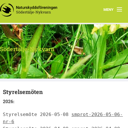
MENY
Hem
Program
Södertälje-Nykvarn
Remisser
Nyheter
Om oss
Styrelsemöten
Kontakt
2026:
Styrelsemöte 2026-05-08 
smprot-2026-05-06-
nr-6