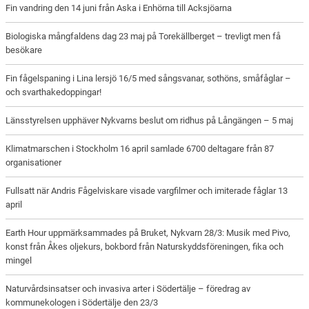
Fin vandring den 14 juni från Aska i Enhörna till Acksjöarna
Biologiska mångfaldens dag 23 maj på Torekällberget – trevligt men få
besökare
Fin fågelspaning i Lina lersjö 16/5 med sångsvanar, sothöns, småfåglar –
och svarthakedoppingar!
Länsstyrelsen upphäver Nykvarns beslut om ridhus på Långängen – 5 maj
Klimatmarschen i Stockholm 16 april samlade 6700 deltagare från 87
organisationer
Fullsatt när Andris Fågelviskare visade vargfilmer och imiterade fåglar 13
april
Earth Hour uppmärksammades på Bruket, Nykvarn 28/3: Musik med Pivo,
konst från Åkes oljekurs, bokbord från Naturskyddsföreningen, fika och
mingel
Naturvårdsinsatser och invasiva arter i Södertälje – föredrag av
kommunekologen i Södertälje den 23/3