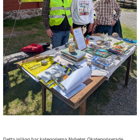
Detta inlägg har kategorierna
Nyheter
,
Okategoriserade
.