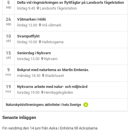
5
Delta vid ringmärkningen av flyttfåglar på Landsorts fågelstation
sep
lördag 9.45
Landsorts fågelstation
26
Våtmarken i Hölö
sep
lördag 12.00
Vrå våtmark
10
Svamputflykt
okt
lördag 10.00
Hallskogarna
15
Seniordag i Nykvarn
okt
torsdag 13.00
Nykvarn
9
Bokprat med naturtema av Martin Emtenäs.
nov
måndag 18.30
Stadshuset
19
Nykvarns arbete med natur- och miljövård
nov
torsdag 19.00
Hembygdsgården
Naturskyddsföreningens aktiviteter i hela Sverige
Senaste inläggen
Fin vandring den 14 juni från Aska i Enhörna till Acksjöarna