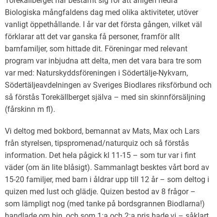
Torekällberget har bestämt sig för att årligen hedra
Biologiska mångfaldens dag med olika aktiviteter, utöver
vanligt öppethållande. I år var det första gången, vilket väl
förklarar att det var ganska få personer, framför allt
barnfamiljer, som hittade dit. Föreningar med relevant
program var inbjudna att delta, men det vara bara tre som
var med: Naturskyddsföreningen i Södertälje-Nykvarn,
Södertäljeavdelningen av Sveriges Biodlares riksförbund och
så förstås Torekällberget själva – med sin skinnförsäljning
(fårskinn m fl).
Vi deltog med bokbord, bemannat av Mats, Max och Lars
från styrelsen, tipspromenad/naturquiz och så förstås
information. Det hela pågick kl 11-15 – som tur var i fint
väder (om än lite blåsigt). Sammanlagt besktes vårt bord av
15-20 familjer, med barn i åldrar upp till 12 år – som deltog i
quizen med lust och glädje. Quizen bestod av 8 frågor –
som lämpligt nog (med tanke på bordsgrannen Biodlarna!)
handlade om bin, och som 1:a och 2:a pris hade vi – såklart