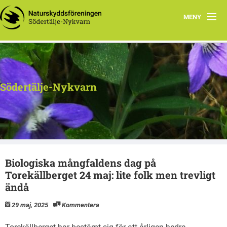
MENY
Hem
Program
Södertälje-Nykvarn
Remisser
Nyheter
Om oss
Biologiska mångfaldens dag på
Kontakt
Torekällberget 24 maj: lite folk men trevligt
ändå
29 maj, 2025
Kommentera