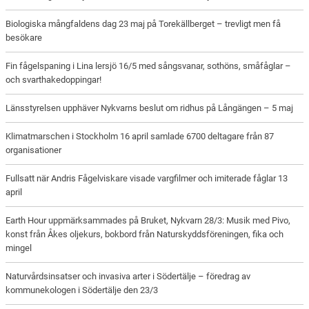
Biologiska mångfaldens dag 23 maj på Torekällberget – trevligt men få
besökare
Fin fågelspaning i Lina lersjö 16/5 med sångsvanar, sothöns, småfåglar –
och svarthakedoppingar!
Länsstyrelsen upphäver Nykvarns beslut om ridhus på Långängen – 5 maj
Klimatmarschen i Stockholm 16 april samlade 6700 deltagare från 87
organisationer
Fullsatt när Andris Fågelviskare visade vargfilmer och imiterade fåglar 13
april
Earth Hour uppmärksammades på Bruket, Nykvarn 28/3: Musik med Pivo,
konst från Åkes oljekurs, bokbord från Naturskyddsföreningen, fika och
mingel
Naturvårdsinsatser och invasiva arter i Södertälje – föredrag av
kommunekologen i Södertälje den 23/3